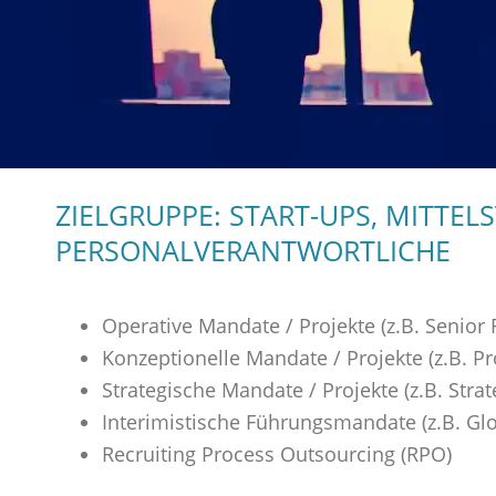
ZIELGRUPPE: START-UPS, MITTE
PERSONALVERANTWORTLICHE
Operative Mandate / Projekte (z.B. Senior
Konzeptionelle Mandate / Projekte (z.B. P
Strategische Mandate / Projekte (z.B. Stra
Interimistische Führungsmandate (z.B. Gl
Recruiting Process Outsourcing (RPO)