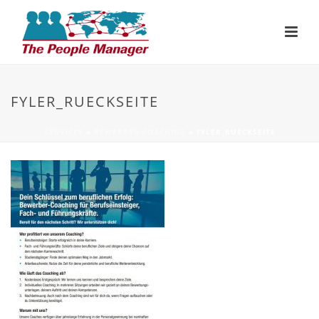
FYLER_RUECKSEITE
SERVICES
»
BEWERBER-COACHING
»
FYLER_RUECKSEITE