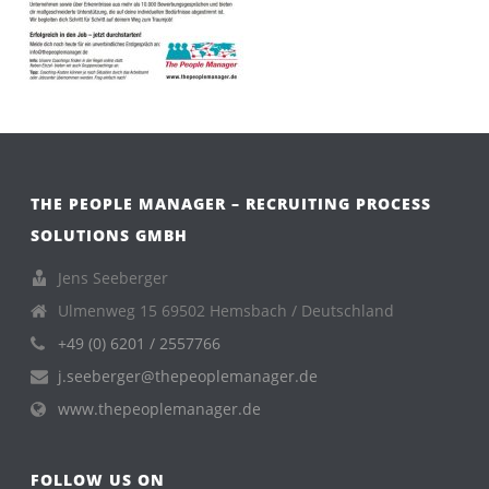
THE PEOPLE MANAGER – RECRUITING PROCESS
SOLUTIONS GMBH
Jens Seeberger
Ulmenweg 15 69502 Hemsbach / Deutschland
+49 (0) 6201 / 2557766
j.seeberger@thepeoplemanager.de
www.thepeoplemanager.de
FOLLOW US ON